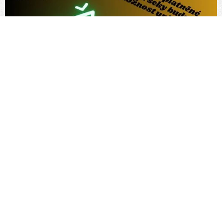
Staré slevové
šeky končí !